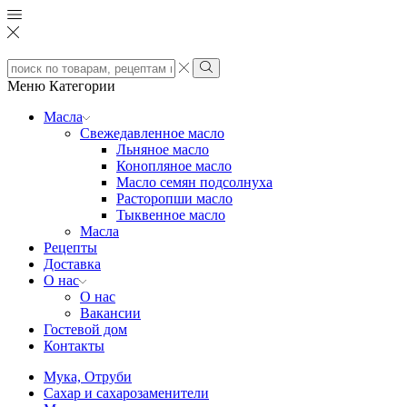
Search
input
Search
Меню
Категории
Масла
Свежедавленное масло
Льняное масло
Конопляное масло
Масло семян подсолнуха
Расторопши масло
Тыквенное масло
Масла
Рецепты
Доставка
О нас
О нас
Вакансии
Гостевой дом
Контакты
Мука, Отруби
Сахар и сахарозаменители