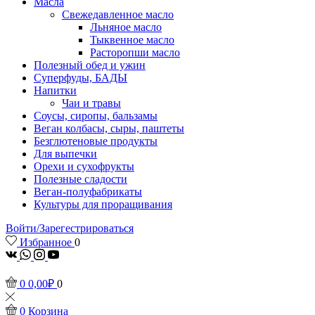
Масла
Свежедавленное масло
Льняное масло
Тыквенное масло
Расторопши масло
Полезный обед и ужин
Суперфуды, БАДЫ
Напитки
Чаи и травы
Соусы, сиропы, бальзамы
Веган колбасы, сыры, паштеты
Безглютеновые продукты
Для выпечки
Орехи и сухофрукты
Полезные сладости
Веган-полуфабрикаты
Культуры для проращивания
Войти/Зарегестрироваться
Избранное
0
vk
Whatsapp
Instagram
Youtube
0
0,00
₽
0
0
Корзина