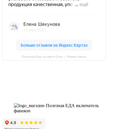
Полезная Еда на карте Сочи — Яндекс Карты
Магазин - вместо аптеки
Instagram
Whatsapp
Youtube
Vk