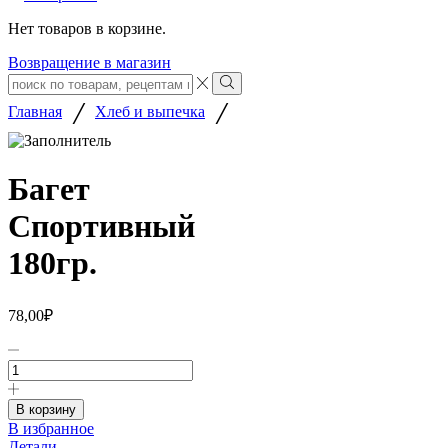
Нет товаров в корзине.
Возвращение в магазин
Search
input
Search
/
/
Главная
Хлеб и выпечка
Багет
Спортивный
180гр.
78,00
₽
Количество
товара
Багет
Спортивный
В корзину
180гр.
В избранное
Детали