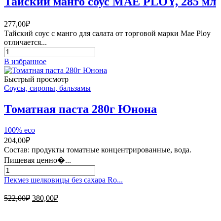
Тайский манго соус MAE PLOY, 285 мл
Forest,
250
г
277,00
₽
Тайский соус с манго для салата от торговой марки Mae Ploy
отличается...
Количество
товара
В избранное
Тайский
манго
Быстрый просмотр
соус
Соусы, сиропы, бальзамы
MAE
PLOY,
Томатная паста 280г Юнона
285
мл
100% eco
204,00
₽
Состав: продукты томатные концентрированные, вода.
Пищевая ценно�...
Количество
товара
Пекмез шелковицы без сахара Ro...
Томатная
паста
Первоначальная
Текущая
522,00
₽
380,00
₽
280г
цена
цена:
Юнона
составляла
380,00₽.