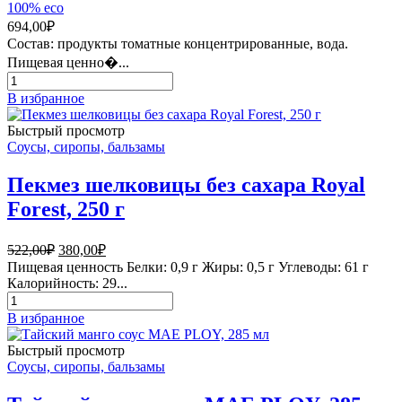
100% eco
694,00
₽
Состав: продукты томатные концентрированные, вода.
Пищевая ценно�...
Количество
товара
В избранное
Томатная
паста
Быстрый просмотр
950г
Соусы, сиропы, бальзамы
Юнона
Пекмез шелковицы без сахара Royal
Forest, 250 г
Первоначальная
Текущая
522,00
₽
380,00
₽
цена
цена:
Пищевая ценность Белки: 0,9 г Жиры: 0,5 г Углеводы: 61 г
составляла
380,00₽.
Калорийность: 29...
522,00₽.
Количество
товара
В избранное
Пекмез
шелковицы
Быстрый просмотр
без
Соусы, сиропы, бальзамы
сахара
Royal