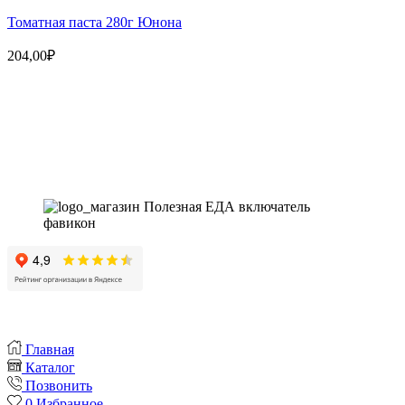
522,00₽.
Томатная паста 280г Юнона
204,00
₽
Магазин - вместо аптеки
Instagram
Whatsapp
Youtube
Vk
Главная
Каталог
Позвонить
0
Избранное