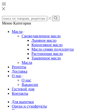
Search
input
Search
Меню
Категории
Масла
Свежедавленное масло
Льняное масло
Конопляное масло
Масло семян подсолнуха
Расторопши масло
Тыквенное масло
Масла
Рецепты
Доставка
О нас
О нас
Вакансии
Гостевой дом
Контакты
Для выпечки
Орехи и сухофрукты