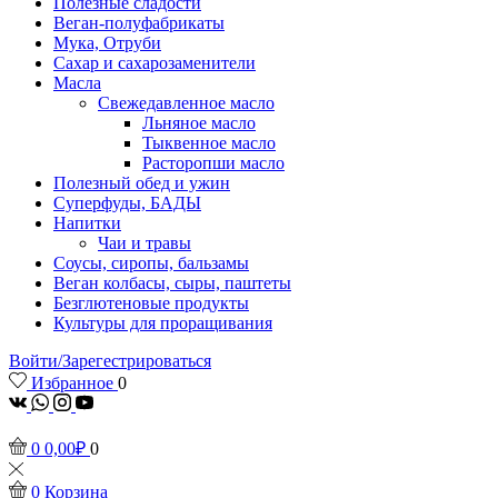
Полезные сладости
Веган-полуфабрикаты
Мука, Отруби
Сахар и сахарозаменители
Масла
Свежедавленное масло
Льняное масло
Тыквенное масло
Расторопши масло
Полезный обед и ужин
Суперфуды, БАДЫ
Напитки
Чаи и травы
Соусы, сиропы, бальзамы
Веган колбасы, сыры, паштеты
Безглютеновые продукты
Культуры для проращивания
Войти/Зарегестрироваться
Избранное
0
vk
Whatsapp
Instagram
Youtube
0
0,00
₽
0
0
Корзина