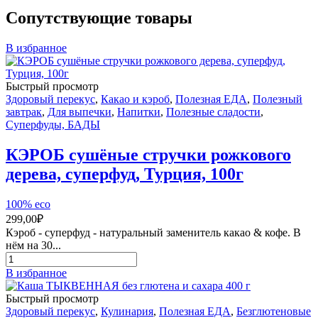
Сопутствующие товары
В избранное
Быстрый просмотр
Здоровый перекус
,
Какао и кэроб
,
Полезная ЕДА
,
Полезный
завтрак
,
Для выпечки
,
Напитки
,
Полезные сладости
,
Суперфуды, БАДЫ
КЭРОБ сушёные стручки рожкового
дерева, суперфуд, Турция, 100г
100% eco
299,00
₽
Кэроб - суперфуд - натуральный заменитель какао & кофе. В
нём на 30...
Количество
товара
В избранное
КЭРОБ
сушёные
Быстрый просмотр
стручки
Здоровый перекус
,
Кулинария
,
Полезная ЕДА
,
Безглютеновые