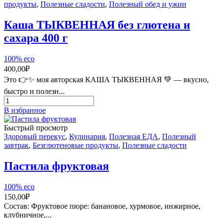
рожкового
продукты
,
Полезные сладости
,
Полезный обед и ужин
дерева,
суперфуд,
Каша ТЫКВЕННАЯ без глютена и
Турция,
сахара 400 г
100г
100% eco
400,00
₽
Это 👉✨ моя авторская КАША ТЫКВЕННАЯ 💚 — вкусно,
быстро и полезн...
Количество
товара
В избранное
Каша
ТЫКВЕННАЯ
Быстрый просмотр
без
Здоровый перекус
,
Кулинария
,
Полезная ЕДА
,
Полезный
глютена
завтрак
,
Безглютеновые продукты
,
Полезные сладости
и
сахара
Пастила фруктовая
400
г
100% eco
150,00
₽
Состав: Фруктовое пюре: банановое, хурмовое, инжирное,
клубничное,...