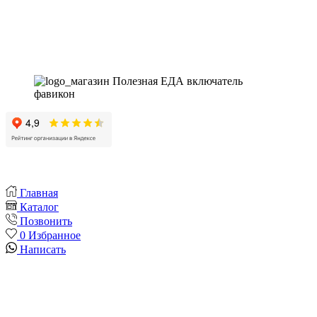
150
г
Instagram
Whatsapp
Youtube
Vk
Главная
Каталог
Позвонить
0
Избранное
Написать