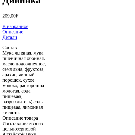
Дивинка
209,00
₽
В избранное
Описание
Детали
Состав
Мука льняная, мука
пшеничная обойная,
масло подсолнечное,
семя льна, фруктоза,
арахис, яичный
порошок, сухое
молоко, расторопша
молотая, сода
пишевая(
разрыхлитель) соль
пищевая, лимонная
кислота.
Описание товара
Изготавливается из
цельнозерновой
Алтайской муки,