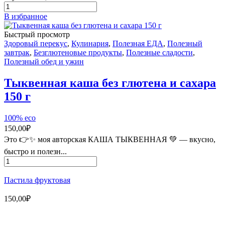
Количество
товара
В избранное
Пастила
фруктовая
Быстрый просмотр
Здоровый перекус
,
Кулинария
,
Полезная ЕДА
,
Полезный
завтрак
,
Безглютеновые продукты
,
Полезные сладости
,
Полезный обед и ужин
Тыквенная каша без глютена и сахара
150 г
100% eco
150,00
₽
Это 👉✨ моя авторская КАША ТЫКВЕННАЯ 💚 — вкусно,
быстро и полезн...
Количество
товара
Тыквенная
Пастила фруктовая
каша
без
150,00
₽
глютена
и
Магазин - вместо аптеки
сахара