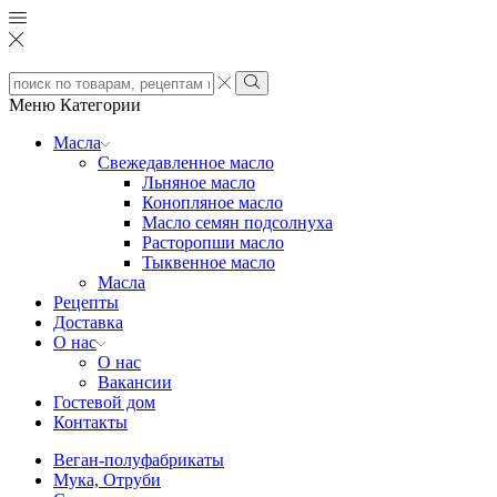
Search
input
Search
Меню
Категории
Масла
Свежедавленное масло
Льняное масло
Конопляное масло
Масло семян подсолнуха
Расторопши масло
Тыквенное масло
Масла
Рецепты
Доставка
О нас
О нас
Вакансии
Гостевой дом
Контакты
Веган-полуфабрикаты
Мука, Отруби