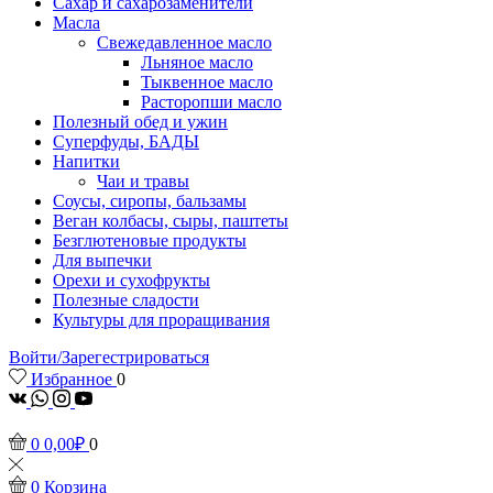
Сахар и сахарозаменители
Масла
Свежедавленное масло
Льняное масло
Тыквенное масло
Расторопши масло
Полезный обед и ужин
Суперфуды, БАДЫ
Напитки
Чаи и травы
Соусы, сиропы, бальзамы
Веган колбасы, сыры, паштеты
Безглютеновые продукты
Для выпечки
Орехи и сухофрукты
Полезные сладости
Культуры для проращивания
Войти/Зарегестрироваться
Избранное
0
vk
Whatsapp
Instagram
Youtube
0
0,00
₽
0
0
Корзина