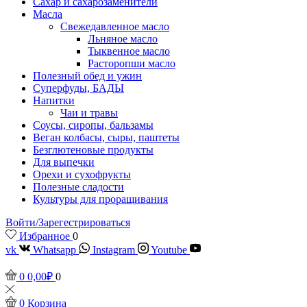
Сахар и сахарозаменители
Масла
Свежедавленное масло
Льняное масло
Тыквенное масло
Расторопши масло
Полезный обед и ужин
Суперфуды, БАДЫ
Напитки
Чаи и травы
Соусы, сиропы, бальзамы
Веган колбасы, сыры, паштеты
Безглютеновые продукты
Для выпечки
Орехи и сухофрукты
Полезные сладости
Культуры для проращивания
Войти/Зарегестрироваться
Избранное
0
vk
Whatsapp
Instagram
Youtube
0
0,00
₽
0
0
Корзина