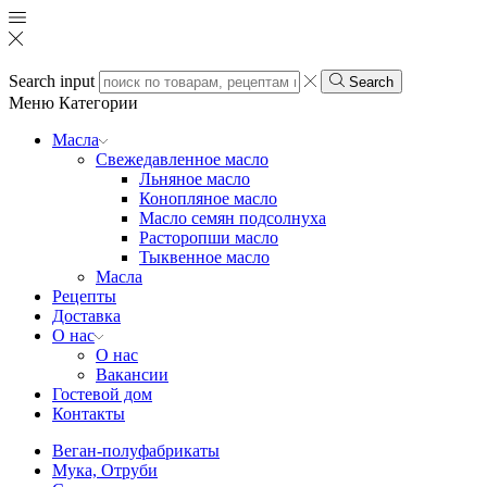
Search input
Search
Меню
Категории
Масла
Свежедавленное масло
Льняное масло
Конопляное масло
Масло семян подсолнуха
Расторопши масло
Тыквенное масло
Масла
Рецепты
Доставка
О нас
О нас
Вакансии
Гостевой дом
Контакты
Веган-полуфабрикаты
Мука, Отруби