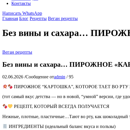
Контакты
Написать WhatsApp
Главная
Блог
Рецепты
Веган рецепты
Без вины и сахара… ПИР
Веган рецепты
Без вины и сахара… ПИРОЖНОЕ «К
02.06.2026
/
Сообщение от
admin
/
95
ПИРОЖНОЕ “КАРТОШКА”, КОТОРОЕ ТАЕТ ВО РТУ КАК
(тот самый вкус детства — но в новой, “умной” версии, где удов
РЕЦЕПТ, КОТОРЫЙ ВСЕГДА ПОЛУЧАЕТСЯ
Нежные, плотные, пластичные…Тают во рту, как шоколадный
ИНГРЕДИЕНТЫ (идеальный баланс вкуса и пользы)