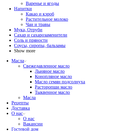
Варенье и ягоды
Напитки
Какао и кэроб
Растительное молоко
Чаи и травы
Мука, Отруби
Сахар и сахарозаменители
Соль и пряности
Соусы, сиропы, бальзамы
Show more
Масла
Свежедавленное масло
Льняное масло
Конопляное масло
Масло семян подсолнуха
Расторопши масло
Тыквенное масло
Масла
Рецепты
Доставка
О нас
О нас
Вакансии
Гостевой дом