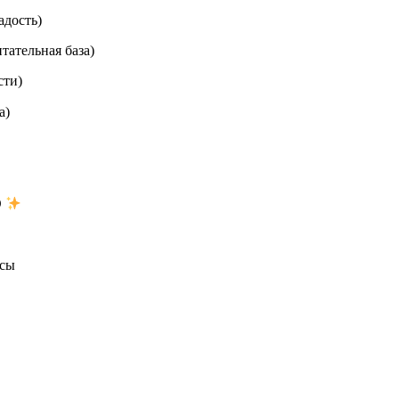
адость)
тательная база)
сти)
а)
О
ссы